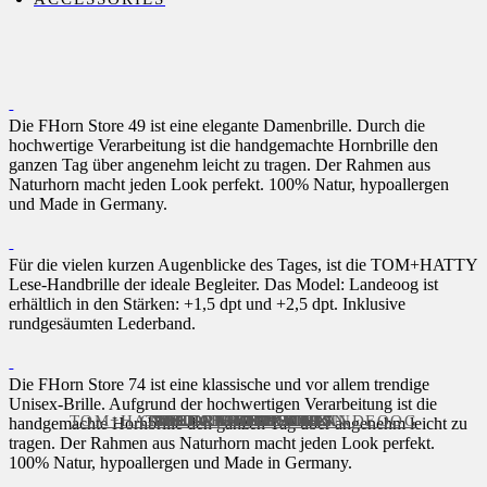
Die FHorn Store 49 ist eine elegante Damenbrille. Durch die
hochwertige Verarbeitung ist die handgemachte Hornbrille den
ganzen Tag über angenehm leicht zu tragen. Der Rahmen aus
Naturhorn macht jeden Look perfekt. 100% Natur, hypoallergen
und Made in Germany.
Für die vielen kurzen Augenblicke des Tages, ist die TOM+HATTY
Lese-Handbrille der ideale Begleiter. Das Model: Landeoog ist
erhältlich in den Stärken: +1,5 dpt und +2,5 dpt. Inklusive
rundgesäumten Lederband.
Die FHorn Store 74 ist eine klassische und vor allem trendige
Unisex-Brille. Aufgrund der hochwertigen Verarbeitung ist die
TOM+HATTY HANDBRILLE LANDEOOG
GESCHENKGUTSCHEIN
NEU – FHONE ZORIN
NEU – FHONE ZORIN
NEU – FHONE MATS
NEU – FHONE MATS
NEU – FHONE MATS
NEU – FHONE MATS
NEU – FHONE JINX
NEU – FHONE JINX
NEU – FHONE JINX
NEU – FHONE JINX
FHORN STORE 49
FHORN STORE 74
FHORN STORE 31
FHORN STORE 67
FHONE PEPPER
FHONE PEPPER
handgemachte Hornbrille den ganzen Tag über angenehm leicht zu
tragen. Der Rahmen aus Naturhorn macht jeden Look perfekt.
100% Natur, hypoallergen und Made in Germany.