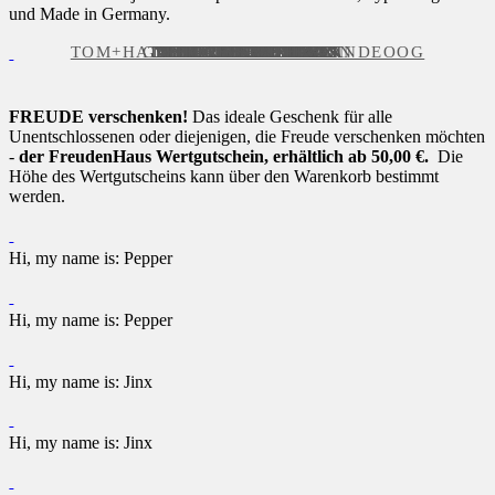
und Made in Germany.
TOM+HATTY HANDBRILLE LANDEOOG
GESCHENKGUTSCHEIN
NEU – FHONE ZORIN
NEU – FHONE ZORIN
NEU – FHONE ZORIN
NEU – FHONE ZORIN
NEU – FHONE DEAN
NEU – FHONE DEAN
NEU – FHONE DEAN
NEU – FHONE DEAN
NEU – FHONE MATS
NEU – FHONE MATS
NEU – FHONE MATS
NEU – FHONE MATS
NEU – FHONE JINX
NEU – FHONE JINX
NEU – FHONE JINX
NEU – FHONE JINX
FHONE SOUTH V3
FHONE SOUTH V3
FHONE SOUTH V3
FHORN STORE 49
FHORN STORE 74
FHORN STORE 31
FHORN STORE 67
FHONE ASHLEY
FHONE ASHLEY
FHONE PEPPER
FHONE PEPPER
FHONE RIVER
FHONE EMMA
FHONE EMMA
FHONE EMMA
FHONE EMMA
FHONE EMMA
FHONE PIPER
FREUDE verschenken!
Das ideale Geschenk für alle
Unentschlossenen oder diejenigen, die Freude verschenken möchten
-
der FreudenHaus Wertgutschein, erhältlich ab 50,00 €.
Die
Höhe des Wertgutscheins kann über den Warenkorb bestimmt
werden.
Hi, my name is: Pepper
Hi, my name is: Pepper
Hi, my name is: Jinx
Hi, my name is: Jinx