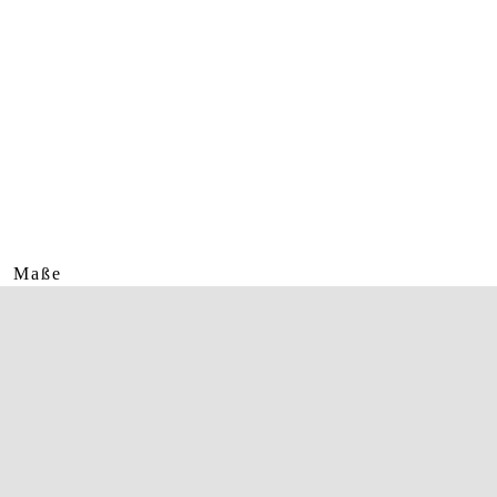
Maße
Glasbreite
52mm
Glashöhe
45mm
Stegbreite
20mm
Bügellänge
145mm