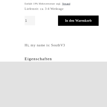
Enthält 19% Mehrwertsteuer
zzgl.
Versand
Lieferzeit: ca. 3-4 Werktage
FHONE
In den Warenkorb
SOUTH
V3
Menge
Hi, my name is: SouthV3
Eigenschaften
Form
Pilot
Typ
Vollrand
Material
Titan
Farbe
LGN/GUN