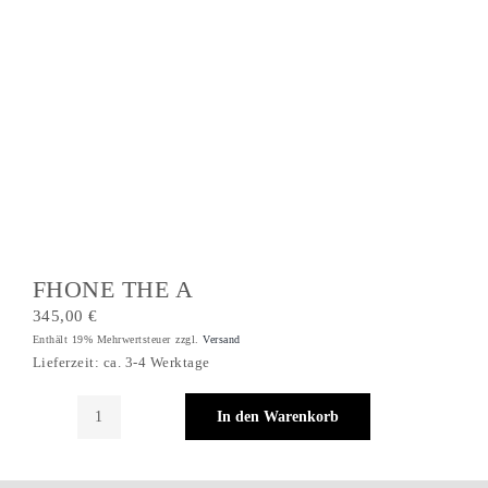
FHONE THE A
345,00
€
Enthält 19% Mehrwertsteuer
zzgl.
Versand
Lieferzeit: ca. 3-4 Werktage
In den Warenkorb
FHONE
THE
A