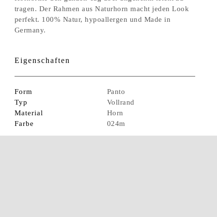
tragen. Der Rahmen aus Naturhorn macht jeden Look
perfekt. 100% Natur, hypoallergen und Made in
Germany.
Eigenschaften
Form
Panto
Typ
Vollrand
Material
Horn
Farbe
024m
Maße
Glasbreite
48 mm
Glashöhe
42 mm
Stegbreite
22 mm