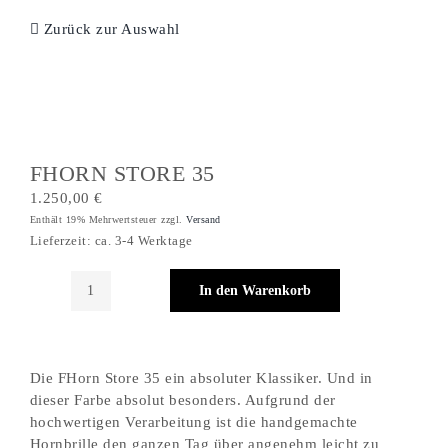
Zurück zur Auswahl
FHORN STORE 35
1.250,00
€
Enthält 19% Mehrwertsteuer
zzgl.
Versand
Lieferzeit: ca. 3-4 Werktage
In den Warenkorb
FHORN
STORE
35
Menge
Die FHorn Store 35 ein absoluter Klassiker. Und in
dieser Farbe absolut besonders. Aufgrund der
hochwertigen Verarbeitung ist die handgemachte
Hornbrille den ganzen Tag über angenehm leicht zu