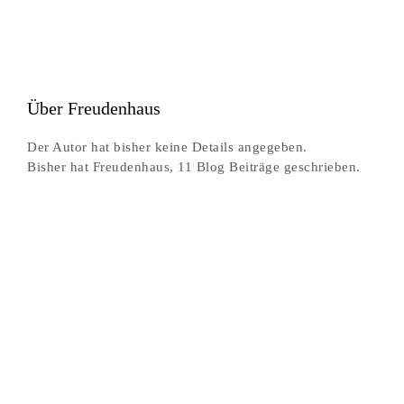
Zum
Inhalt
T
springen
N
Über
Freudenhaus
Der Autor hat bisher keine Details angegeben.
Bisher hat Freudenhaus, 11 Blog Beiträge geschrieben.