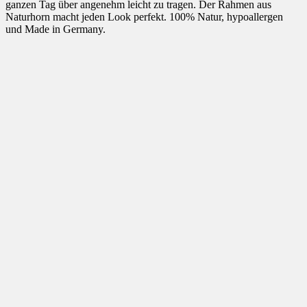
ganzen Tag über angenehm leicht zu tragen. Der Rahmen aus
Naturhorn macht jeden Look perfekt. 100% Natur, hypoallergen
und Made in Germany.
Die FHorn Store 74 ist eine klassische und vor allem trendige
Unisex-Brille. Aufgrund der hochwertigen Verarbeitung ist die
handgemachte Hornbrille den ganzen Tag über angenehm leicht zu
tragen. Der Rahmen aus Naturhorn macht jeden Look perfekt.
100% Natur, hypoallergen und Made in Germany.
Hi, my name is: Pepper
Hi, my name is: Pepper
Hi, my name is: Pepper
Hi, my name is: The A