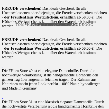
FREUDE verschenken!
Das ideale Geschenk für alle
Unentschlossenen oder diejenigen, die Freude verschenken möchten
-
der FreudenHaus Wertgutschein, erhältlich ab 50,00 €.
Die
Höhe des Wertgutscheins kann über den Warenkorb bestimmt
TOM+HATTY HANDBRILLE LANDEOOG
FHONE SOUTHWEST V3
GESCHENKGUTSCHEIN
GESCHENKGUTSCHEIN
GESCHENKGUTSCHEIN
FHORN STORE 49
FHORN STORE 31
FHORN STORE 74
FHONE LIBERTY
FHONE LIBERTY
FHONE LIBERTY
FHONE PEPPER
FHONE PEPPER
FHONE PEPPER
FHONE THE A
FHONE THE A
FHONE THE A
FHONE THE A
werden.
FREUDE verschenken!
Das ideale Geschenk für alle
Unentschlossenen oder diejenigen, die Freude verschenken möchten
-
der FreudenHaus Wertgutschein, erhältlich ab 50,00 €.
Die
Höhe des Wertgutscheins kann über den Warenkorb bestimmt
werden.
Die FHorn Store 49 ist eine elegante Damenbrille. Durch die
hochwertige Verarbeitung ist die handgemachte Hornbrille den
ganzen Tag über angenehm leicht zu tragen. Der Rahmen aus
Naturhorn macht jeden Look perfekt. 100% Natur, hypoallergen
und Made in Germany.
Die FHorn Store 31 ist eine klassisch elegante Damenbrille. Durch
die hochwertige Verarbeitung ist die handgemachte Hornbrille den