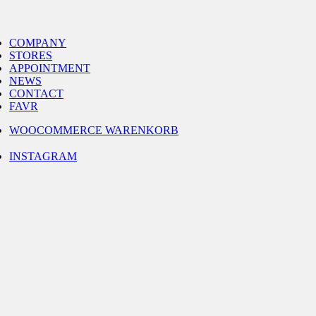
Skip
to
gle
content
igation
COMPANY
STORES
APPOINTMENT
NEWS
CONTACT
FAVR
WOOCOMMERCE WARENKORB
INSTAGRAM