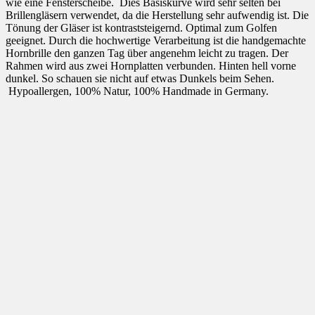
wie eine Fensterscheibe. Dies Basiskurve wird sehr selten bei
Brillengläsern verwendet, da die Herstellung sehr aufwendig ist. Die
Tönung der Gläser ist kontraststeigernd. Optimal zum Golfen
geeignet. Durch die hochwertige Verarbeitung ist die handgemachte
Hornbrille den ganzen Tag über angenehm leicht zu tragen. Der
Rahmen wird aus zwei Hornplatten verbunden. Hinten hell vorne
dunkel. So schauen sie nicht auf etwas Dunkels beim Sehen.
Hypoallergen, 100% Natur, 100% Handmade in Germany.
1
2
FREUDENHAUS OPTIK HANDELS GMBH
TORE ODEONSPLATZ
deonsplatz 15
0539 Munich