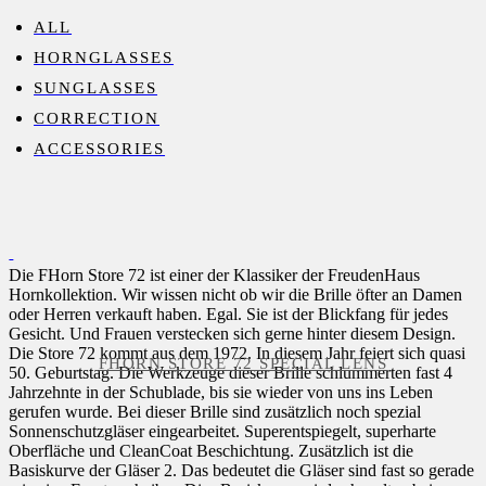
ALL
HORNGLASSES
SUNGLASSES
CORRECTION
ACCESSORIES
Die FHorn Store 72 ist einer der Klassiker der FreudenHaus
Hornkollektion. Wir wissen nicht ob wir die Brille öfter an Damen
oder Herren verkauft haben. Egal. Sie ist der Blickfang für jedes
Gesicht. Und Frauen verstecken sich gerne hinter diesem Design.
Die Store 72 kommt aus dem 1972. In diesem Jahr feiert sich quasi
FHORN STORE 72 SPECIAL LENS
50. Geburtstag. Die Werkzeuge dieser Brille schlummerten fast 4
Jahrzehnte in der Schublade, bis sie wieder von uns ins Leben
gerufen wurde. Bei dieser Brille sind zusätzlich noch spezial
Sonnenschutzgläser eingearbeitet. Superentspiegelt, superharte
Oberfläche und CleanCoat Beschichtung. Zusätzlich ist die
Basiskurve der Gläser 2. Das bedeutet die Gläser sind fast so gerade