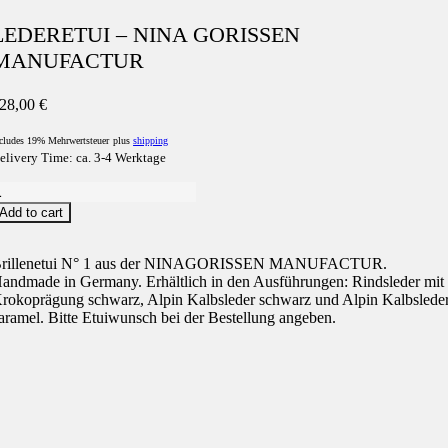
LEDERETUI – NINA GORISSEN
MANUFACTUR
28,00
€
cludes 19% Mehrwertsteuer
plus
shipping
elivery Time: ca. 3-4 Werktage
LEDERETUI
Add to cart
NINA
GORISSEN
MANUFACTUR
rillenetui N° 1 aus der NINAGORISSEN MANUFACTUR.
uantity
andmade in Germany. Erhältlich in den Ausführungen: Rindsleder mit
rokoprägung schwarz, Alpin Kalbsleder schwarz und Alpin Kalbslede
aramel. Bitte Etuiwunsch bei der Bestellung angeben.
eatures
Form
0
ype
0