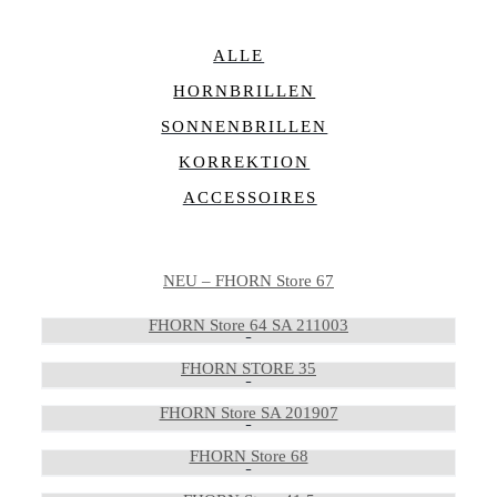
ALLE
HORNBRILLEN
SONNENBRILLEN
KORREKTION
ACCESSOIRES
NEU – FHORN Store 67
FHORN Store 64 SA 211003
FHORN STORE 35
FHORN Store SA 201907
FHORN Store 68